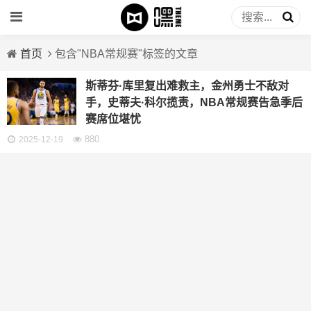
首页
包含"NBA常规赛"标签的文章
斯蒂芬·库里复出难救主，金州勇士不敌对
手，史蒂夫·科尔揽责，NBA常规赛告急季后
赛席位堪忧
880
2025-12-19